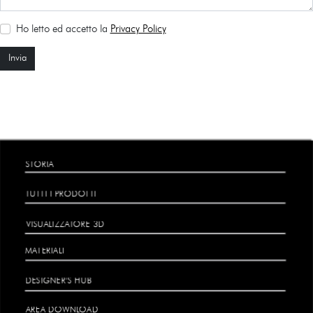
Ho letto ed accetto la
Privacy Policy
Invia
STORIA
TUTTI I PRODOTTI
VISUALIZZATORE 3D
MATERIALI
DESIGNER'S HUB
AREA DOWNLOAD