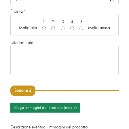
Priorità
*
1
2
3
4
5
Molto alta
Molto bassa
Ulteriori note
Sezione 3
Allega immagini del prodotto (max 3)
Descrizione eventuali immagini del prodotto