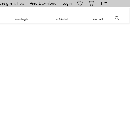
Designer's Hub
Area Download
Login
IT
​Cataloghi
e-Outlet
Contatti